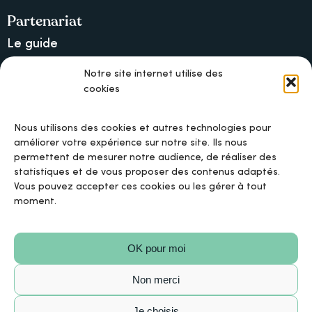
Partenariat
Le guide
Lancer une collecte sur Ulule
Notre site internet utilise des
cookies
MAIF, l’assureur militant
Nous utilisons des cookies et autres technologies pour
améliorer votre expérience sur notre site. Ils nous
permettent de mesurer notre audience, de réaliser des
Mentions légales
statistiques et de vous proposer des contenus adaptés.
Vous pouvez accepter ces cookies ou les gérer à tout
moment.
Politique de confidentialité
OK pour moi
Politique de cookies
Non merci
Conditions Générales d’Utilisation
Je choisis