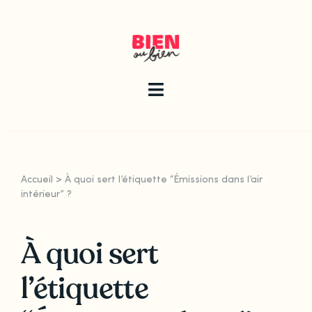
Skip
to
content
Toggle
Navigation
La newsletter
Accueil
>
À quoi sert l’étiquette “Émissions dans l’air
Le guide
intérieur” ?
À quoi sert
Les articles
l’étiquette
Qui sommes-nous ?