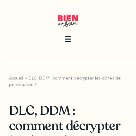
Skip
to
content
Toggle
Navigation
La newsletter
Accueil
>
DLC, DDM : comment décrypter les dates de
Le guide
péremption ?
DLC, DDM :
Les articles
comment décrypter
Qui sommes-nous ?