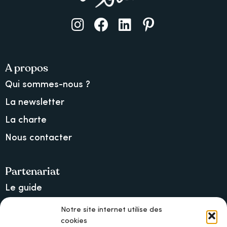
A propos
Qui sommes-nous ?
La newsletter
La charte
Nous contacter
Partenariat
Le guide
Lancer une collecte sur Ulule
Notre site internet utilise des
cookies
MAIF, l’assureur militant