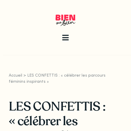
Skip
to
content
Toggle
Navigation
La newsletter
Accueil
>
LES CONFETTIS : « célébrer les parcours
Le guide
féminins inspirants »
LES CONFETTIS :
Les articles
« célébrer les
Qui sommes-nous ?