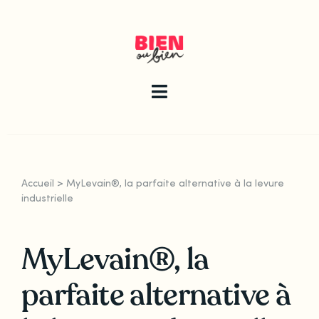
Skip
to
content
Toggle
Navigation
La newsletter
Accueil
>
MyLevain®, la parfaite alternative à la levure
Le guide
industrielle
MyLevain®, la
Les articles
parfaite alternative à
Qui sommes-nous ?