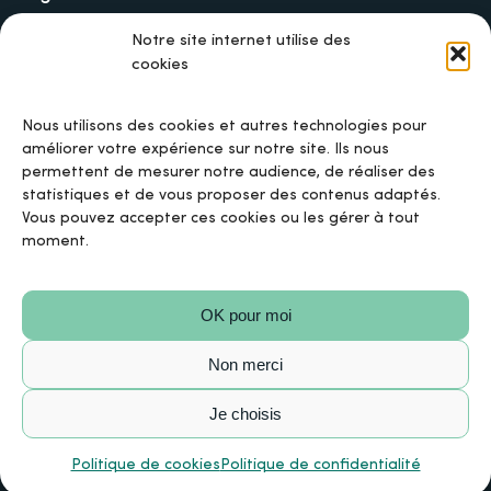
Lancer une collecte sur Ulule
Notre site internet utilise des
cookies
MAIF, l’assureur militant
Nous utilisons des cookies et autres technologies pour
améliorer votre expérience sur notre site. Ils nous
permettent de mesurer notre audience, de réaliser des
Mentions légales
statistiques et de vous proposer des contenus adaptés.
Vous pouvez accepter ces cookies ou les gérer à tout
moment.
Politique de confidentialité
OK pour moi
Politique de cookies
Non merci
Conditions Générales d’Utilisation
Je choisis
© 2025 Bien ou Bien. Tous droits réservés.
Politique de cookies
Politique de confidentialité