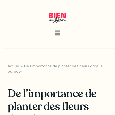
Skip
to
content
Toggle
Navigation
La newsletter
Accueil
>
De l’importance de planter des fleurs dans le
Le guide
potager
De l’importance de
Les articles
planter des fleurs
Qui sommes-nous ?