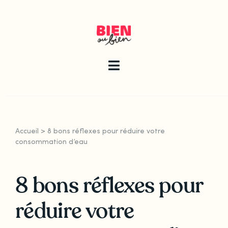
Skip
to
content
Toggle
Navigation
La newsletter
Accueil
>
8 bons réflexes pour réduire votre
Le guide
consommation d’eau
8 bons réflexes pour
Les articles
réduire votre
Qui sommes-nous ?