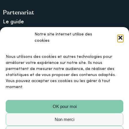
Partenariat
Le guide
Lancer une collecte sur Ulule
Notre site internet utilise des
cookies
MAIF, l’assureur militant
Nous utilisons des cookies et autres technologies pour
améliorer votre expérience sur notre site. Ils nous
permettent de mesurer notre audience, de réaliser des
Mentions légales
statistiques et de vous proposer des contenus adaptés.
Vous pouvez accepter ces cookies ou les gérer à tout
moment.
Politique de confidentialité
OK pour moi
Politique de cookies
Non merci
Conditions Générales d’Utilisation