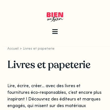
Skip
to
content
Toggle
Navigation
Accueil
>
Livres et papeterie
La newsletter
Livres et papeterie
Le guide
Lire, écrire, créer… avec des livres et
Les articles
fournitures éco-responsables, c’est encore plus
inspirant ! Découvrez des éditeurs et marques
Qui sommes-nous ?
engagés, qui misent sur des matériaux