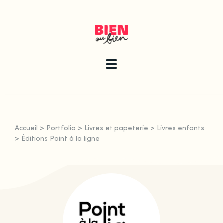
Skip
to
content
Toggle
Navigation
La newsletter
Accueil
>
Portfolio
>
Livres et papeterie
>
Livres enfants
Le guide
>
Éditions Point à la ligne
Les articles
Qui sommes-nous ?