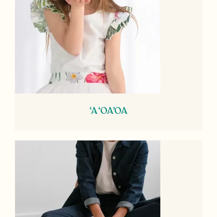
‘A ‘OA’OA