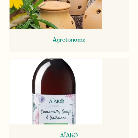
Agrotonome
AÏAKO