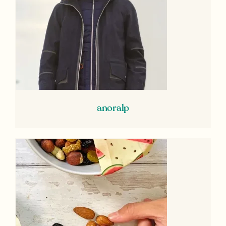
anoralp