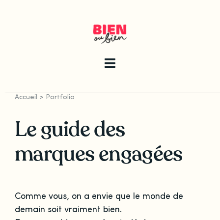
Skip
to
content
Toggle
Navigation
Accueil
>
Portfolio
La newsletter
Le guide des
Le guide
marques engagées
Les articles
Comme vous, on a envie que le monde de
Qui sommes-nous ?
demain soit vraiment bien.