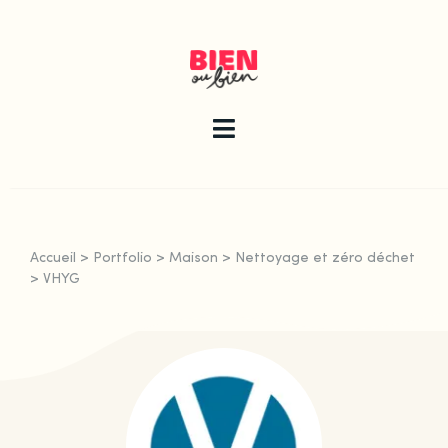
Skip
to
content
Toggle
Navigation
La newsletter
Accueil
>
Portfolio
>
Maison
>
Nettoyage et zéro déchet
Le guide
>
VHYG
Les articles
Qui sommes-nous ?