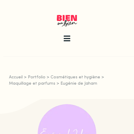
Skip
to
content
Toggle
Navigation
La newsletter
Accueil
>
Portfolio
>
Cosmétiques et hygiène
>
Le guide
Maquillage et parfums
>
Eugénie de Jaham
Les articles
Qui sommes-nous ?