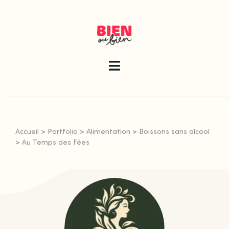
Skip
to
content
Toggle
Navigation
La newsletter
Accueil
>
Portfolio
>
Alimentation
>
Boissons sans alcool
Le guide
>
Au Temps des Fées
Les articles
Qui sommes-nous ?