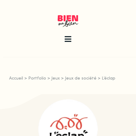
Skip
to
content
Toggle
Navigation
La newsletter
Accueil
>
Portfolio
>
Jeux
>
Jeux de société
>
L’éclap
Le guide
Les articles
Qui sommes-nous ?