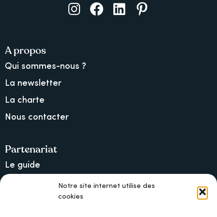
A propos
Qui sommes-nous ?
La newsletter
La charte
Nous contacter
Partenariat
Le guide
Lancer une collecte sur Ulule
Notre site internet utilise des
cookies
MAIF, l’assureur militant