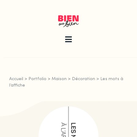
Skip
to
content
Toggle
Navigation
La newsletter
Accueil
>
Portfolio
>
Maison
>
Décoration
>
Les mots à
Le guide
l’affiche
Les articles
Qui sommes-nous ?