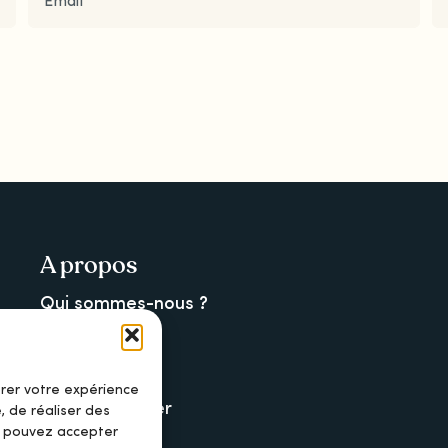
A propos
Qui sommes-nous ?
La newsletter
La charte
orer votre expérience
Nous contacter
, de réaliser des
s pouvez accepter