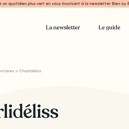
z un quotidien plus vert en vous inscrivant à la newsletter Bien ou B
La newsletter
Le guide
ntaires
>
Charlidéliss
lidéliss