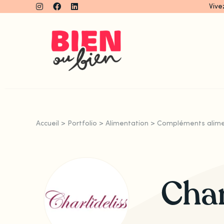
Skip
Vive
to
content
Accueil
>
Portfolio
>
Alimentation
>
Compléments alime
Char