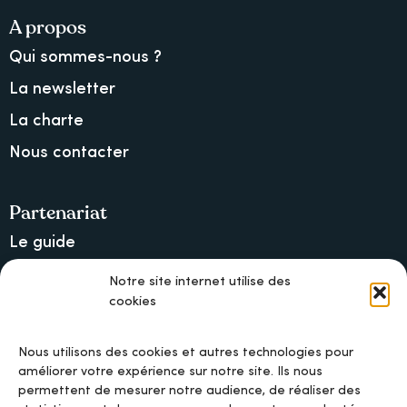
A propos
Qui sommes-nous ?
La newsletter
La charte
Nous contacter
Partenariat
Le guide
Lancer une collecte sur Ulule
Notre site internet utilise des
cookies
MAIF, l’assureur militant
Nous utilisons des cookies et autres technologies pour
améliorer votre expérience sur notre site. Ils nous
permettent de mesurer notre audience, de réaliser des
Mentions légales