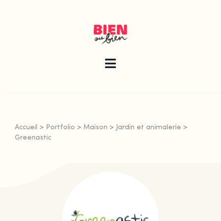
Skip
to
content
Toggle
Navigation
La newsletter
Accueil
>
Portfolio
>
Maison
>
Jardin et animalerie
>
Le guide
Greenastic
Les articles
Qui sommes-nous ?