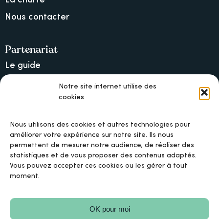
La charte
Nous contacter
Partenariat
Le guide
Lancer une collecte sur Ulule
Notre site internet utilise des
cookies
MAIF, l’assureur militant
Nous utilisons des cookies et autres technologies pour
améliorer votre expérience sur notre site. Ils nous
permettent de mesurer notre audience, de réaliser des
Mentions légales
statistiques et de vous proposer des contenus adaptés.
Vous pouvez accepter ces cookies ou les gérer à tout
moment.
Politique de confidentialité
OK pour moi
Politique de cookies