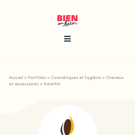
Skip
to
content
Toggle
Navigation
La newsletter
Accueil
>
Portfolio
>
Cosmétiques et hygiène
>
Cheveux
Le guide
et accessoires
>
Karethic
Les articles
Qui sommes-nous ?