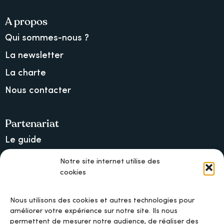
A propos
Qui sommes-nous ?
La newsletter
La charte
Nous contacter
Partenariat
Le guide
Lancer une collecte sur Ulule
Notre site internet utilise des
cookies
MAIF, l’assureur militant
Nous utilisons des cookies et autres technologies pour
améliorer votre expérience sur notre site. Ils nous
permettent de mesurer notre audience, de réaliser des
Mentions légales