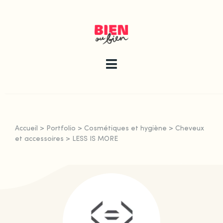
Skip
to
content
Toggle
Navigation
La newsletter
Accueil
>
Portfolio
>
Cosmétiques et hygiène
>
Cheveux
Le guide
et accessoires
>
LESS IS MORE
Les articles
Qui sommes-nous ?