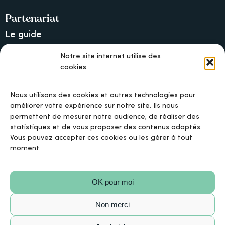
Partenariat
Le guide
Lancer une collecte sur Ulule
Notre site internet utilise des
cookies
MAIF, l’assureur militant
Nous utilisons des cookies et autres technologies pour
améliorer votre expérience sur notre site. Ils nous
permettent de mesurer notre audience, de réaliser des
Mentions légales
statistiques et de vous proposer des contenus adaptés.
Vous pouvez accepter ces cookies ou les gérer à tout
moment.
Politique de confidentialité
OK pour moi
Politique de cookies
Non merci
Conditions Générales d’Utilisation