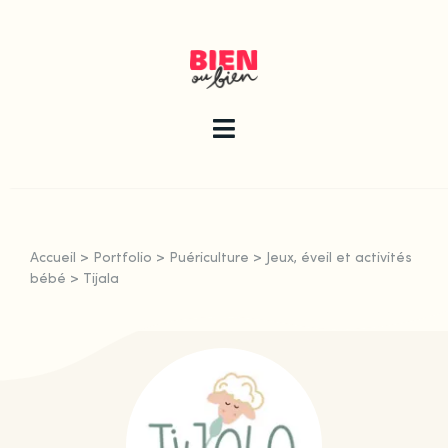
Skip
to
content
Toggle
Navigation
La newsletter
Accueil
>
Portfolio
>
Puériculture
>
Jeux, éveil et activités
Le guide
bébé
>
Tijala
Les articles
Qui sommes-nous ?