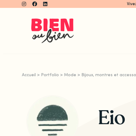
Skip
Vive
to
content
Accueil
>
Portfolio
>
Mode
>
Bijoux, montres et accesso
Eio