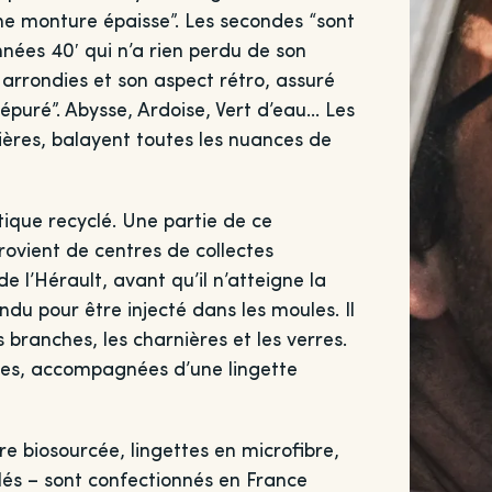
une monture épaisse”. Les secondes “sont
nnées 40′ qui n’a rien perdu de son
arrondies et son aspect rétro, assuré
épuré”. Abysse, Ardoise, Vert d’eau… Les
ières, balayent toutes les nuances de
stique recyclé. Une partie de ce
provient de centres de collectes
e l’Hérault, avant qu’il n’atteigne la
ondu pour être injecté dans les moules. Il
 branches, les charnières et les verres.
ttes, accompagnées d’une lingette
e biosourcée, lingettes en microfibre,
clés – sont confectionnés en France