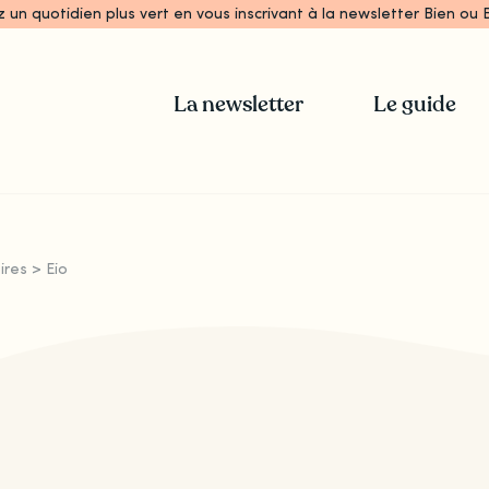
z un quotidien plus vert en vous inscrivant à la newsletter Bien ou B
La newsletter
Le guide
ires
>
Eio