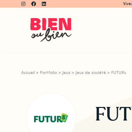
Skip
Vive
to
content
Accueil
>
Portfolio
>
Jeux
>
Jeux de société
>
FUTURs
FUT