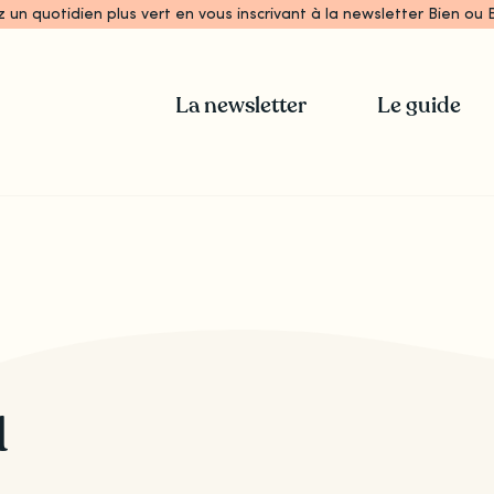
z un quotidien plus vert en vous inscrivant à la newsletter Bien ou B
La newsletter
Le guide
u