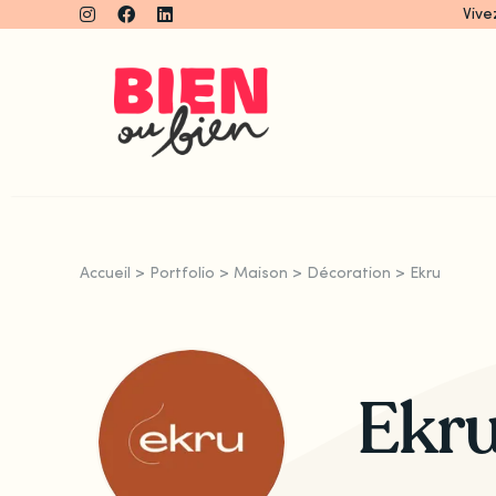
Skip
Vive
to
content
Accueil
>
Portfolio
>
Maison
>
Décoration
>
Ekru
Ekr