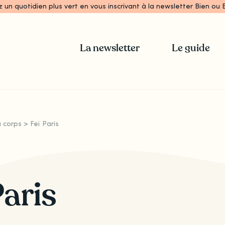
z un quotidien plus vert en vous inscrivant à la newsletter Bien ou B
La newsletter
Le guide
u corps
>
Feï Paris
Paris