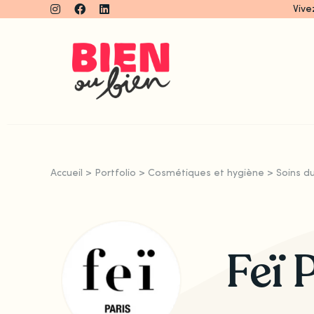
Skip
Vive
to
content
Accueil
>
Portfolio
>
Cosmétiques et hygiène
>
Soins d
Feï 