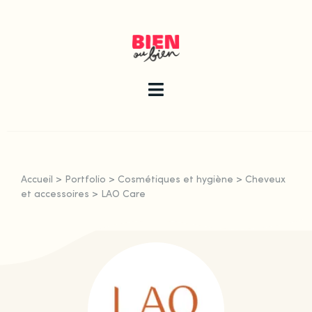
Skip
to
content
Toggle
Navigation
La newsletter
Accueil
>
Portfolio
>
Cosmétiques et hygiène
>
Cheveux
Le guide
et accessoires
>
LAO Care
Les articles
Qui sommes-nous ?