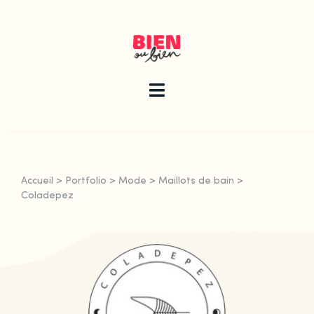
Skip
to
content
Toggle
Navigation
La newsletter
Accueil
>
Portfolio
>
Mode
>
Maillots de bain
>
Le guide
Coladepez
Les articles
Qui sommes-nous ?