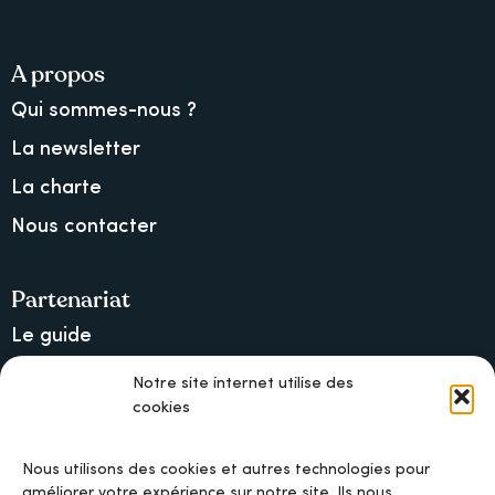
A propos
Qui sommes-nous ?
La newsletter
La charte
Nous contacter
Partenariat
Le guide
Lancer une collecte sur Ulule
Notre site internet utilise des
cookies
MAIF, l’assureur militant
Nous utilisons des cookies et autres technologies pour
améliorer votre expérience sur notre site. Ils nous