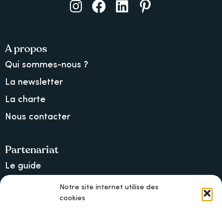
A propos
Qui sommes-nous ?
La newsletter
La charte
Nous contacter
Partenariat
Le guide
Lancer une collecte sur Ulule
Notre site internet utilise des
cookies
MAIF, l’assureur militant