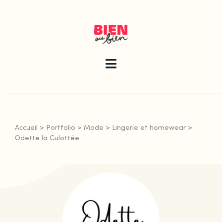
Skip
to
content
Toggle
Navigation
La newsletter
Accueil
>
Portfolio
>
Mode
>
Lingerie et homewear
>
Le guide
Odette la Culottée
Les articles
Qui sommes-nous ?