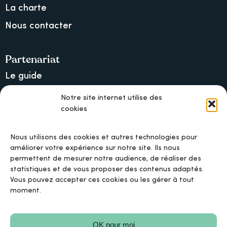
La charte
Nous contacter
Partenariat
Le guide
Lancer une collecte sur Ulule
Notre site internet utilise des
cookies
MAIF, l’assureur militant
Nous utilisons des cookies et autres technologies pour
améliorer votre expérience sur notre site. Ils nous
permettent de mesurer notre audience, de réaliser des
Mentions légales
statistiques et de vous proposer des contenus adaptés.
Vous pouvez accepter ces cookies ou les gérer à tout
moment.
Politique de confidentialité
OK pour moi
Politique de cookies