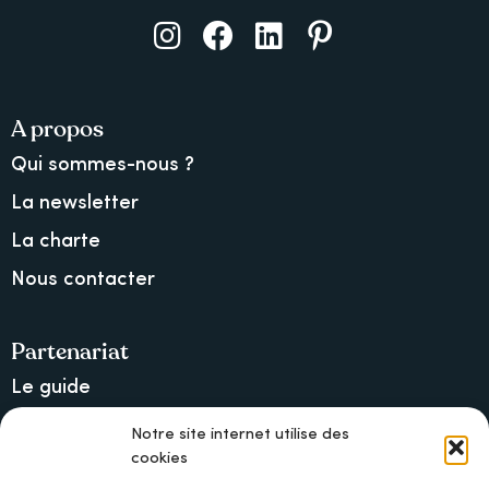
A propos
Qui sommes-nous ?
La newsletter
La charte
Nous contacter
Partenariat
Le guide
Lancer une collecte sur Ulule
Notre site internet utilise des
cookies
MAIF, l’assureur militant