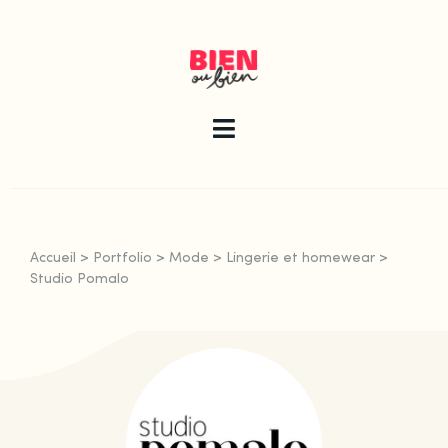
Skip
to
content
Toggle
Navigation
La newsletter
Accueil
>
Portfolio
>
Mode
>
Lingerie et homewear
>
Le guide
Studio Pomalo
Les articles
Qui sommes-nous ?