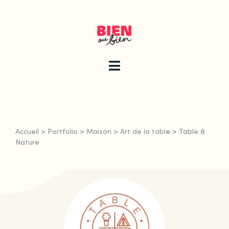
Skip
to
content
Toggle
Navigation
La newsletter
Accueil
>
Portfolio
>
Maison
>
Art de la table
>
Table &
Le guide
Nature
Les articles
Qui sommes-nous ?