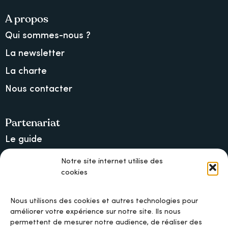
A propos
Qui sommes-nous ?
La newsletter
La charte
Nous contacter
Partenariat
Le guide
Lancer une collecte sur Ulule
Notre site internet utilise des
cookies
MAIF, l’assureur militant
Nous utilisons des cookies et autres technologies pour
améliorer votre expérience sur notre site. Ils nous
permettent de mesurer notre audience, de réaliser des
Mentions légales