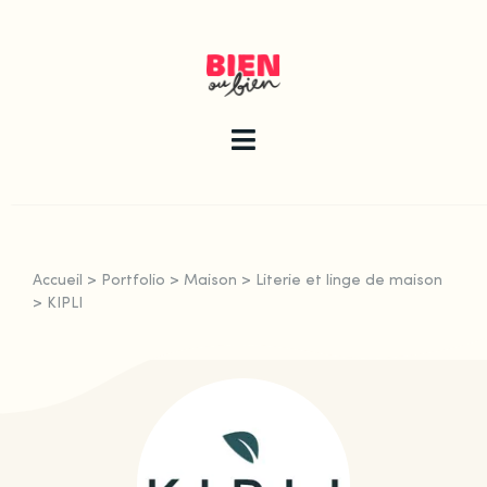
Skip
to
content
Toggle
Navigation
La newsletter
Accueil
>
Portfolio
>
Maison
>
Literie et linge de maison
Le guide
>
KIPLI
Les articles
Qui sommes-nous ?