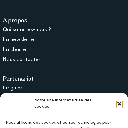
A propos
Qui sommes-nous ?
La newsletter
La charte
Nous contacter
Partenariat
Le guide
Lancer une collecte sur Ulule
Notre site internet utilise des
cookies
MAIF, l’assureur militant
Nous utilisons des cookies et autres technologies pour