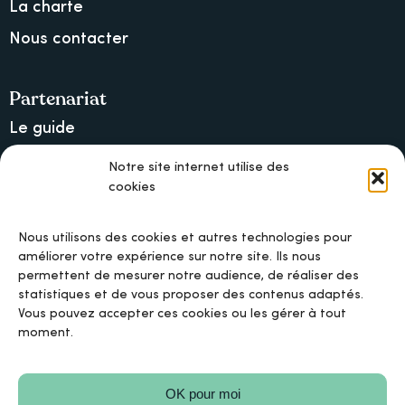
La charte
Nous contacter
Partenariat
Le guide
Lancer une collecte sur Ulule
Notre site internet utilise des
cookies
MAIF, l’assureur militant
Nous utilisons des cookies et autres technologies pour
améliorer votre expérience sur notre site. Ils nous
permettent de mesurer notre audience, de réaliser des
Mentions légales
statistiques et de vous proposer des contenus adaptés.
Vous pouvez accepter ces cookies ou les gérer à tout
moment.
Politique de confidentialité
OK pour moi
Politique de cookies