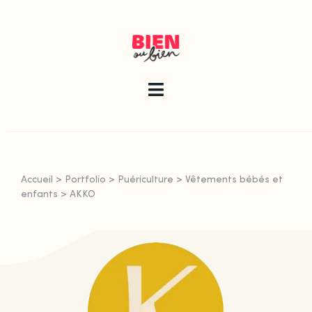
Skip
to
content
Toggle
Navigation
La newsletter
Accueil
>
Portfolio
>
Puériculture
>
Vêtements bébés et
Le guide
enfants
>
AKKO
Les articles
Qui sommes-nous ?