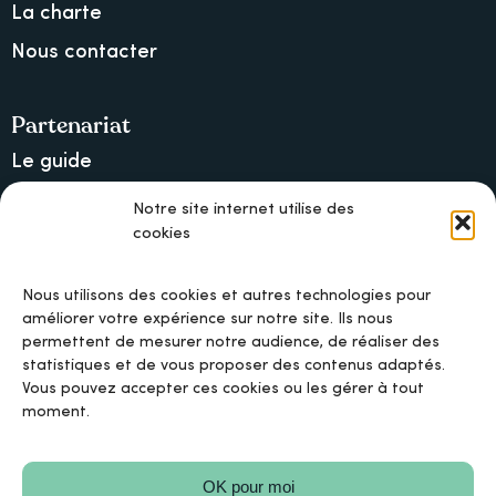
La charte
Nous contacter
Partenariat
Le guide
Lancer une collecte sur Ulule
Notre site internet utilise des
cookies
MAIF, l’assureur militant
Nous utilisons des cookies et autres technologies pour
améliorer votre expérience sur notre site. Ils nous
permettent de mesurer notre audience, de réaliser des
Mentions légales
statistiques et de vous proposer des contenus adaptés.
Vous pouvez accepter ces cookies ou les gérer à tout
moment.
Politique de confidentialité
OK pour moi
Politique de cookies